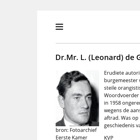
Overslaan
en
naar
de
Primair
inhoud
menu
gaan
tonen/verbergen
Dr.Mr. L. (Leonard) de 
Erudiete autori
burgemeester w
steile orangist
Woordvoerder d
in 1958 ongerem
wegens de aans
aftrad. Was op
geschiedenis v
bron: Fotoarchief
Eerste Kamer
KVP