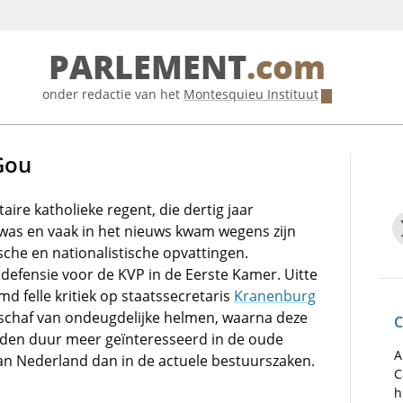
PARLEMENT
.com
onder redactie van het
Montesquieu Instituut
Gou
taire katholieke regent, die dertig jaar
as en vaak in het nieuws kwam wegens zijn
ische en nationalistische opvattingen.
efensie voor de KVP in de Eerste Kamer. Uitte
d felle kritiek op staatssecretaris
Kranenburg
chaf van ondeugdelijke helmen, waarna deze
C
 den duur meer geïnteresseerd in de oude
A
an Nederland dan in de actuele bestuurszaken.
C
h