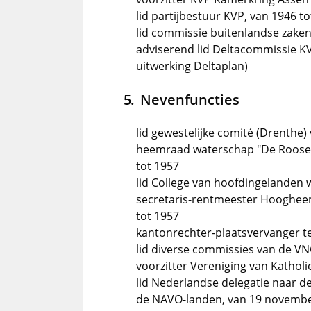
lid partijbestuur KVP, van 1946 t
lid commissie buitenlandse zake
adviserend lid Deltacommissie KV
uitwerking Deltaplan)
Nevenfuncties
lid gewestelijke comité (Drenthe)
heemraad waterschap "De Roosen
tot 1957
lid College van hoofdingelanden
secretaris-rentmeester Hooghee
tot 1957
kantonrechter-plaatsvervanger te
lid diverse commissies van de V
voorzitter Vereniging van Kathol
lid Nederlandse delegatie naar d
de NAVO-landen, van 19 novembe