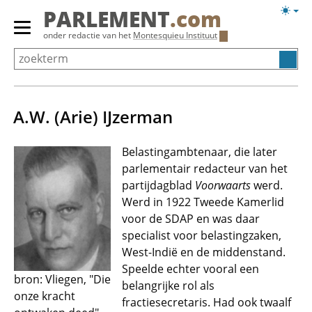
Overslaan
Licht
PARLEMENT
.com
en
weerg
Primair
onder redactie van het
Montesquieu Instituut
naar
menu
de
tonen/verbergen
inhoud
gaan
A.W. (Arie) IJzerman
Belastingambtenaar, die later
parlementair redacteur van het
partijdagblad
Voorwaarts
werd.
Werd in 1922 Tweede Kamerlid
voor de SDAP en was daar
specialist voor belastingzaken,
West-Indië en de middenstand.
Speelde echter vooral een
bron: Vliegen, "Die
belangrijke rol als
onze kracht
fractiesecretaris. Had ook twaalf