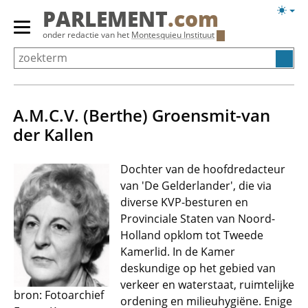
Overslaan
Licht
PARLEMENT
.com
en
weerg
Primair
onder redactie van het
Montesquieu Instituut
naar
menu
de
tonen/verbergen
inhoud
gaan
A.M.C.V. (Berthe) Groensmit-van
der Kallen
Dochter van de hoofdredacteur
van 'De Gelderlander', die via
diverse KVP-besturen en
Provinciale Staten van Noord-
Holland opklom tot Tweede
Kamerlid. In de Kamer
deskundige op het gebied van
verkeer en waterstaat, ruimtelijke
bron: Fotoarchief
ordening en milieuhygiëne. Enige