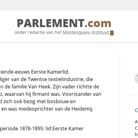
PARLEMENT
.com
onder redactie van het
Montesquieu Instituut
tiende-eeuws Eerste Kamerlid.
ger van de Twentse textielindustrie, die
n de familie Van Heek. Zijn vader richtte de
op, waarvan hij firmant was. Voorstander van
eld zich ook bezig met bosbouw en
 en was medeoprichter van de Heidemij.
C
A
e periode 1878-1895: lid Eerste Kamer
C
h