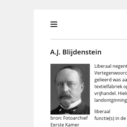
Overslaan
en
naar
de
Primair
inhoud
menu
gaan
tonen/verbergen
A.J. Blijdenstein
Liberaal negen
Vertegenwoordi
gelieerd was aa
textielfabriek 
vrijhandel. Hi
landontginning
liberaal
bron: Fotoarchief
functie(s) in d
Eerste Kamer