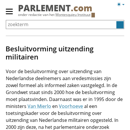
Overslaan
Licht
PARLEMENT
.com
en
weerg
Primair
onder redactie van het
Montesquieu Instituut
naar
menu
de
tonen/verbergen
inhoud
gaan
Besluitvorming uitzending
militairen
Voor de besluitvorming over uitzending van
Nederlandse deelnemers aan vredesmissies zijn
zowel formeel als informeel zaken vastgelegd. In de
Grondwet staat sinds 2000 hoe de besluitvorming
moet plaatsvinden. Daarnaast was er in 1995 door de
ministers
Van Mierlo
en
Voorhoeve
al een
toetsingskader voor de besluitvorming over
uitzending van Nederlandse militairen opgesteld. In
2000 zijn deze, na het parlementaire onderzoek