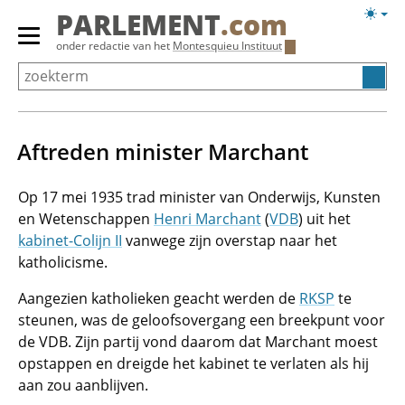
Overslaan
Licht
PARLEMENT
.com
en
weerg
Primair
onder redactie van het
Montesquieu Instituut
naar
menu
de
tonen/verbergen
inhoud
gaan
Aftreden minister Marchant
Op 17 mei 1935 trad minister van Onderwijs, Kunsten
en Wetenschappen
Henri Marchant
(
VDB
) uit het
kabinet-Colijn II
vanwege zijn overstap naar het
katholicisme.
Aangezien katholieken geacht werden de
RKSP
te
steunen, was de geloofsovergang een breekpunt voor
de VDB. Zijn partij vond daarom dat Marchant moest
opstappen en dreigde het kabinet te verlaten als hij
aan zou aanblijven.