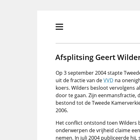
Overslaan
en
naar
de
Primair
inhoud
menu
gaan
tonen/verbergen
Afsplitsing Geert Wilde
Op 3 september 2004 stapte Tweed
uit de fractie van de
VVD
na onenigh
koers. Wilders besloot vervolgens a
door te gaan. Zijn eenmansfractie, 
bestond tot de Tweede Kamerverki
2006.
Het conflict ontstond toen Wilders
onderwerpen de vrijheid claime een 
nemen. In juli 2004 publiceerde hij