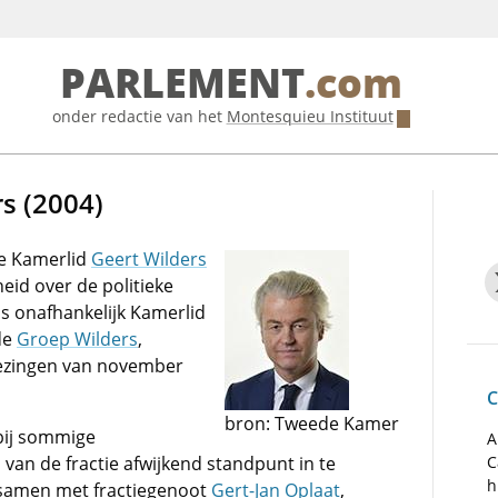
PARLEMENT
.com
onder redactie van het
Montesquieu Instituut
rs (2004)
e Kamerlid
Geert Wilders
eid over de politieke
ls onafhankelijk Kamerlid
de
Groep Wilders
,
ezingen van november
C
bron: Tweede Kamer
 bij sommige
A
van de fractie afwijkend standpunt in te
C
h
, samen met fractiegenoot
Gert-Jan Oplaat
,