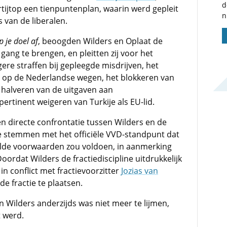
d
tijtop een tienpuntenplan, waarin werd gepleit
n
 van de liberalen.
 je doel af
, beoogden Wilders en Oplaat de
gang te brengen, en pleitten zij voor het
ere straffen bij gepleegde misdrijven, het
op de Nederlandse wegen, het blokkeren van
 halveren van de uitgaven aan
rtinent weigeren van Turkije als EU-lid.
n directe confrontatie tussen Wilders en de
te stemmen met het officiële VVD-standpunt dat
alde voorwaarden zou voldoen, in aanmerking
oordat Wilders de fractiediscipline uitdrukkelijk
n conflict met fractievoorzitter
Jozias van
de fractie te plaatsen.
 Wilders anderzijds was niet meer te lijmen,
t werd.