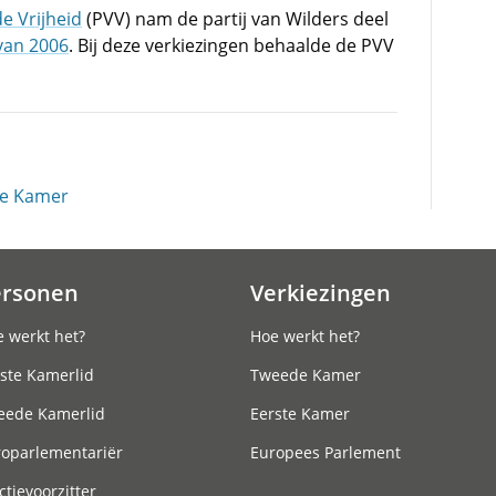
de Vrijheid
(PVV) nam de partij van Wilders deel
van 2006
. Bij deze verkiezingen behaalde de PVV
ede Kamer
ersonen
Verkiezingen
 werkt het?
Hoe werkt het?
ste Kamerlid
Tweede Kamer
eede Kamerlid
Eerste Kamer
roparlementariër
Europees Parlement
ctievoorzitter