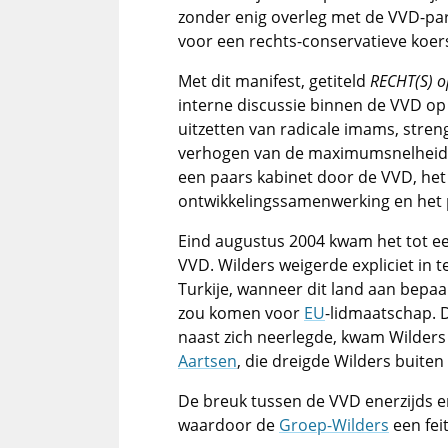
zonder enig overleg met de VVD-par
voor een rechts-conservatieve koers
Met dit manifest, getiteld
RECHT(S) op
interne discussie binnen de VVD op 
uitzetten van radicale imams, streng
verhogen van de maximumsnelheid 
een paars kabinet door de VVD, het
ontwikkelingssamenwerking en het pe
Eind augustus 2004 kwam het tot ee
VVD. Wilders weigerde expliciet in 
Turkije, wanneer dit land aan bepa
zou komen voor
EU
-lidmaatschap. D
naast zich neerlegde, kwam Wilders i
Aartsen
, die dreigde Wilders buiten 
De breuk tussen de VVD enerzijds en
waardoor de
Groep-Wilders
een fei