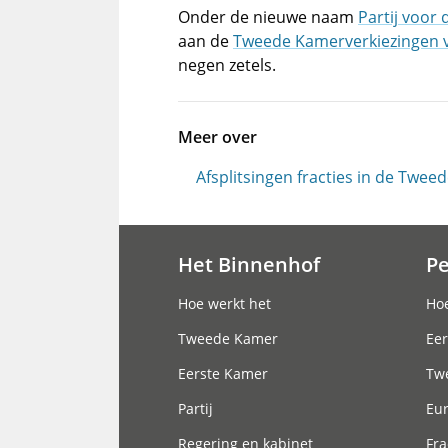
Onder de nieuwe naam
Partij voor 
aan de
Tweede Kamerverkiezingen 
negen zetels.
Meer over
Afsplitsingen fracties in de Twe
Het Binnenhof
P
Hoofdnavigatie
Hoe werkt het
Hoe
Tweede Kamer
Eer
Eerste Kamer
Tw
Partij
Eu
Regering en kabinet
Fra