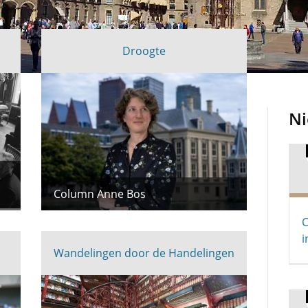
Droogte
N
Column Anne Bos
C
i
Wandelingen door de Handelingen