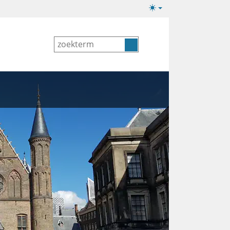
Lichte/donkere
weergave