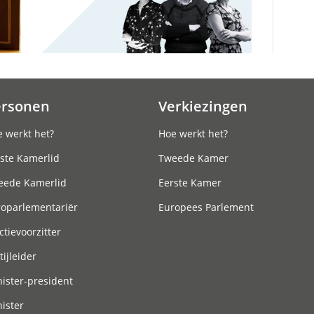
ersonen
Verkiezingen
 werkt het?
Hoe werkt het?
ste Kamerlid
Tweede Kamer
eede Kamerlid
Eerste Kamer
roparlementariër
Europees Parlement
ctievoorzitter
tijleider
ister-president
ister