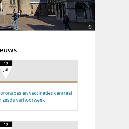
©
ieuws
10
jul
oronapas en vaccinaties centraal
n zesde verhoorweek
10