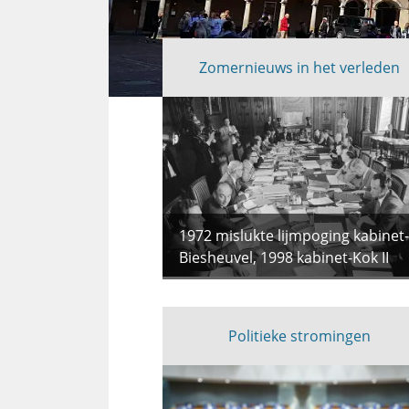
Zomernieuws in het verleden
Uitgelicht
1972 mislukte lijmpoging kabinet-
Biesheuvel, 1998 kabinet-Kok II
Politieke stromingen