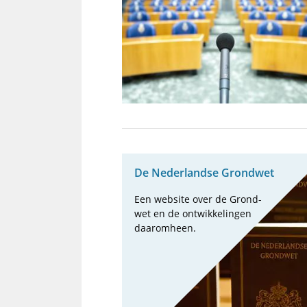
De Neder­landse Grond­wet
Een web­site over de Grond­
wet en de ont­wik­ke­lin­gen
daarom­heen.