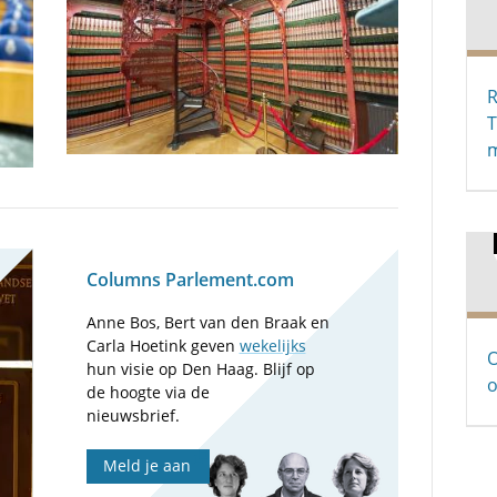
R
m
Columns Parlement.com
Anne Bos, Bert van den Braak en
Carla Hoetink geven
wekelijks
O
hun visie op Den Haag. Blijf op
o
de hoogte via de
nieuwsbrief.
Meld je aan