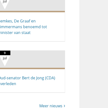
jul
emkes, De Graaf en
Timmermans benoemd tot
inister van staat
9
jul
ud-senator Bert de Jong (CDA)
verleden
Meer nieuws