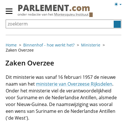
Overslaan
Licht
PARLEMENT
.com
en
weerg
Primair
onder redactie van het
Montesquieu Instituut
naar
menu
de
tonen/verbergen
inhoud
gaan
Home
Binnenhof - hoe werkt het?
Ministerie
Zaken Overzee
Zaken Overzee
Dit ministerie was vanaf 16 februari 1957 de nieuwe
naam van het
ministerie van Overzeese Rijksdelen
.
Onder het ministerie viel de verantwoordelijkheid
voor Suriname en de Nederlandse Antillen, alsmede
voor Nieuw-Guinea. De naamswijziging was vooral
een wens van Suriname en de Nederlandse Antillen
('de West').