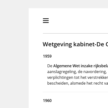
Overslaan
en
naar
de
Primair
inhoud
menu
gaan
tonen/verbergen
Wetgeving kabinet-De 
1959
De
Algemene Wet inzake rijksbel
aanslagregeling, de navordering,
verplichtingen tot het verstrekke
bescheiden, alsmede het recht v
1960