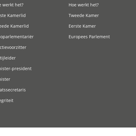
 werkt het?
Hoe werkt het?
ste Kamerlid
Tweede Kamer
eede Kamerlid
Eerste Kamer
roparlementariër
Europees Parlement
ctievoorzitter
tijleider
ister-president
ister
atssecretaris
egriteit