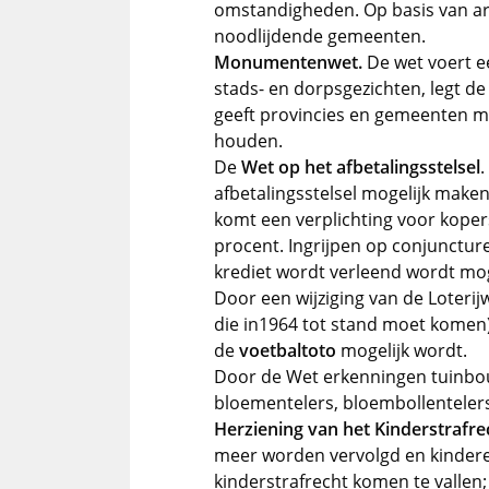
omstandigheden. Op basis van ar
noodlijdende gemeenten.
Monumentenwet.
De wet voert 
stads- en dorpsgezichten, legt d
geeft provincies en gemeenten 
houden.
De
Wet op het afbetalingsstelsel
.
afbetalingsstelsel mogelijk make
komt een verplichting voor koper
procent. Ingrijpen op conjunctu
krediet wordt verleend wordt mog
Door een wijziging van de Loterijw
die in1964 tot stand moet komen) 
de
voetbaltoto
mogelijk wordt.
Door de Wet erkenningen tuinbou
bloementelers, bloembollenteler
Herziening van het Kinderstrafre
meer worden vervolgd en kindere
kinderstrafrecht komen te vallen;