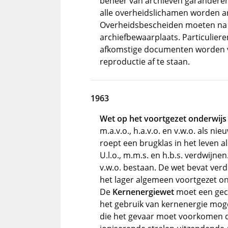
beheer van archieven garanderen
alle overheidslichamen worden 
Overheidsbescheiden moeten na v
archiefbewaarplaats. Particulieren
afkomstige documenten worden ver
reproductie af te staan.
1963
Wet op het voortgezet onderwij
m.a.v.o., h.a.v.o. en v.w.o. als n
roept een brugklas in het leven a
U.l.o., m.m.s. en h.b.s. verdwijne
v.w.o. bestaan. De wet bevat ver
het lager algemeen voortgezet on
De
Kernenergiewet
moet een gec
het gebruik van kernenergie mog
die het gevaar moet voorkomen d