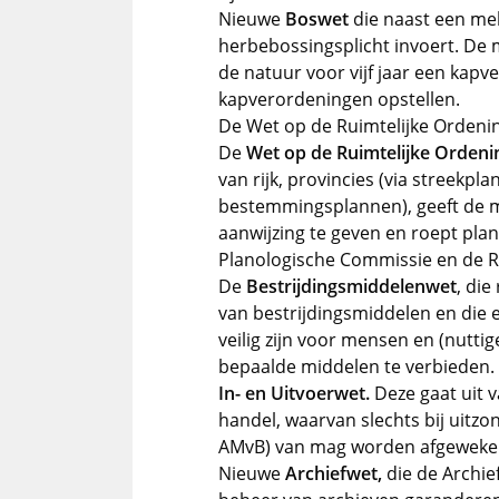
Nieuwe
Boswet
die naast een mel
herbebossingsplicht invoert. De m
de natuur voor vijf jaar een kapv
kapverordeningen opstellen.
De Wet op de Ruimtelijke Ordeni
De
Wet op de Ruimtelijke Ordeni
van rijk, provincies (via streekp
bestemmingsplannen), geeft de 
aanwijzing te geven en roept plan
Planologische Commissie en de Ri
De
Bestrijdingsmiddelenwet
, die
van bestrijdingsmiddelen en die 
veilig zijn voor mensen en (nuttig
bepaalde middelen te verbieden.
In- en Uitvoerwet.
Deze gaat uit v
handel, waarvan slechts bij uitzo
AMvB) van mag worden afgeweke
Nieuwe
Archiefwet,
die de Archie