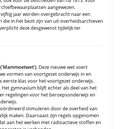
, ook voor de bescheiden van na 1813. Voor
archiefbewaarplaatsen aangewezen.
ijftig jaar worden overgebracht naar een
 die in het bezit zijn van uit overheidsarchieven
plicht deze desgewenst tijdelijk ter
s ('Mammoetwet')
. Deze nieuwe wet voert
ieuwe vormen van voortgezet onderwijs in en
ls eerste klas voor het voortgezet onderwijs.
n. Het gymnasium blijft echter als deel van het
der regelingen voor het beroepsonderwijs en
derwijs.
oördineerd stimuleren door de overheid van
elijk maken. Daarnaast zijn regels opgenomen
at aan het werken met radioactieve stoffen en