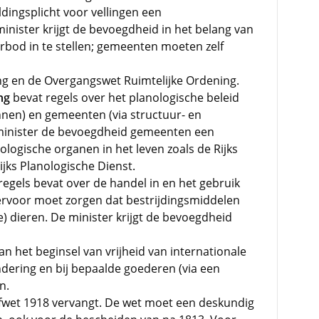
dingsplicht voor vellingen een
inister krijgt de bevoegdheid in het belang van
erbod in te stellen; gemeenten moeten zelf
ng en de Overgangswet Ruimtelijke Ordening.
ng
bevat regels over het planologische beleid
lannen) en gemeenten (via structuur- en
minister de bevoegdheid gemeenten een
ologische organen in het leven zoals de Rijks
jks Planologische Dienst.
 regels bevat over de handel in en het gebruik
ervoor moet zorgen dat bestrijdingsmiddelen
e) dieren. De minister krijgt de bevoegdheid
an het beginsel van vrijheid van internationale
ndering en bij bepaalde goederen (via een
n.
fwet 1918 vervangt. De wet moet een deskundig