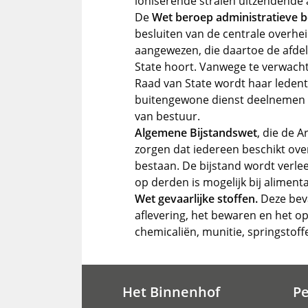
ioniserende stralen uitzendende 
De
Wet beroep administratieve 
besluiten van de centrale overh
aangewezen, die daartoe de afdel
State hoort. Vanwege te verwac
Raad van State wordt haar ledent
buitengewone dienst deelnemen 
van bestuur.
Algemene Bijstandswet
, die de 
zorgen dat iedereen beschikt ove
bestaan. De bijstand wordt verl
op derden is mogelijk bij alimenta
Wet gevaarlijke stoffen.
Deze beva
aflevering, het bewaren en het op
chemicaliën, munitie, springstof
Het Binnenhof
P
Hoofdnavigatie