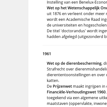
Instelling van een Benelux-Econo
Wet op het Wetenschappelijk Ond
uit 1876 en verleent onder meer r
wordt een Academische Raad inge
de universiteiten en hogescholen
De titel 'doctorandus' wordt ing
hadden afgelegd (uitgezonderd bi
1961
Wet op de dierenbescherming
, d
Strafrecht over dierenmishandeli
dierententoonstellingen en over 
katten.
De
Prijzenwet
maakt ingrijpen in 
Financiële-Verhoudingswet 1960
toegekend via een algemene uitke
maatstaven (oppervlakte, inwonert