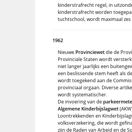
kinderstrafrecht regel, in uitzon
kinderstrafrecht worden toegepast
tuchtschool, wordt maximaal zes 
1962
Nieuwe
Provinciewet
die de Provi
Provinciale Staten wordt verster
niet langer jaarlijks een buiten
een beslissende stem heeft als 
wordt toegekend aan de Commissa
provinciaal orgaan. Diverse arti
wordt systematischer.
De invoering van de
parkeermete
Algemene Kinderbijslagwet
(AKW)
Loontrekkenden en Kinderbijslagw
volksverzekering, die wordt gefi
zijn de Raden van Arbeid en de So