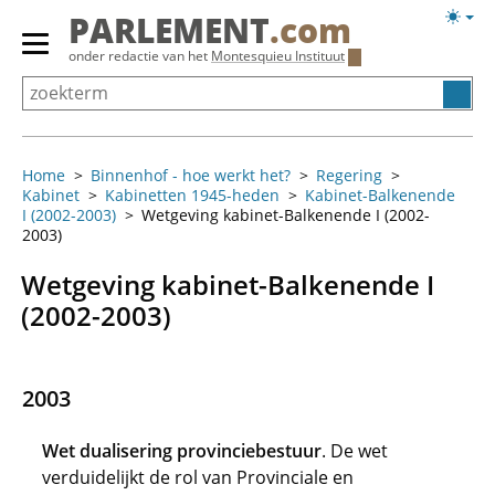
Overslaan
Licht
PARLEMENT
.com
en
weerg
Primair
onder redactie van het
Montesquieu Instituut
naar
menu
de
tonen/verbergen
inhoud
gaan
Home
Binnenhof - hoe werkt het?
Regering
Kabinet
Kabinetten 1945-heden
Kabinet-Balkenende
I (2002-2003)
Wetgeving kabinet-Balkenende I (2002-
2003)
Wetgeving kabinet-Balkenende I
(2002-2003)
2003
Wet dualisering provinciebestuur
. De wet
verduidelijkt de rol van Provinciale en