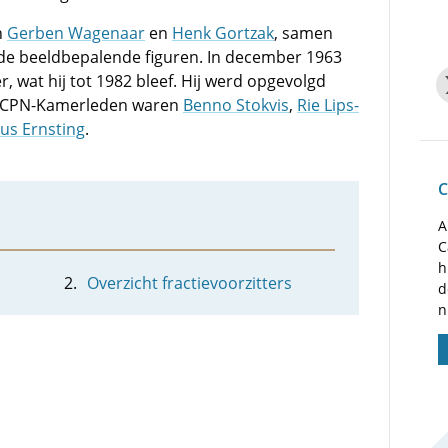
n
Gerben Wagenaar
en
Henk Gortzak
, samen
 de beeldbepalende figuren. In december 1963
r, wat hij tot 1982 bleef. Hij werd opgevolgd
e CPN-Kamerleden waren
Benno Stokvis
,
Rie Lips-
us Ernsting
.
C
A
C
h
Overzicht fractievoorzitters
d
n