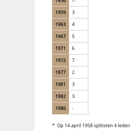
1956
7*
1959
3
1963
4
1967
5
1971
6
1972
7
1977
2
1981
3
1982
3
1986
-
* Op 14 april 1958 splitsten 4 leden 