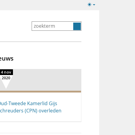
Lichte/donkere
weergave
euws
4 nov
2020
ud-Tweede Kamerlid Gijs
chreuders (CPN) overleden