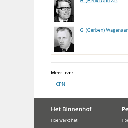
H. (Henk) Gortzak
G. (Gerben) Wagenaar
Meer over
CPN
Het Binnenhof
P
Hoofdnavigatie
Hoe werkt het
Hoe