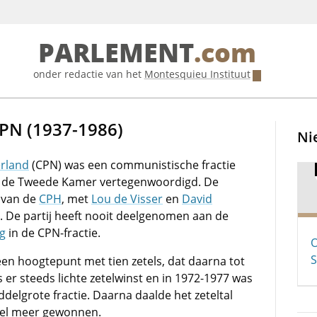
PARLEMENT
.com
onder redactie van het
Montesquieu Instituut
PN (1937-1986)
Ni
erland
(CPN) was een communistische fractie
6 in de Tweede Kamer vertegenwoordigd. De
e van de
CPH
, met
Lou de Visser
en
David
 De partij heeft nooit deelgenomen aan de
ng
in de CPN-fractie.
O
S
en hoogtepunt met tien zetels, dat daarna tot
 er steeds lichte zetelwinst en in 1972-1977 was
elgrote fractie. Daarna daalde het zeteltal
etel meer gewonnen.