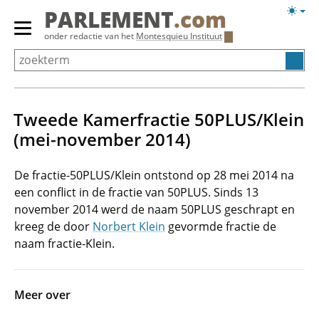
Overslaan
Licht
PARLEMENT
.com
en
weerg
Primair
onder redactie van het
Montesquieu Instituut
naar
menu
de
tonen/verbergen
inhoud
gaan
Tweede Kamerfractie 50PLUS/Klein
(mei-november 2014)
De fractie-50PLUS/Klein ontstond op 28 mei 2014 na
een conflict in de fractie van 50PLUS. Sinds 13
november 2014 werd de naam 50PLUS geschrapt en
kreeg de door
Norbert Klein
gevormde fractie de
naam fractie-Klein.
Meer over