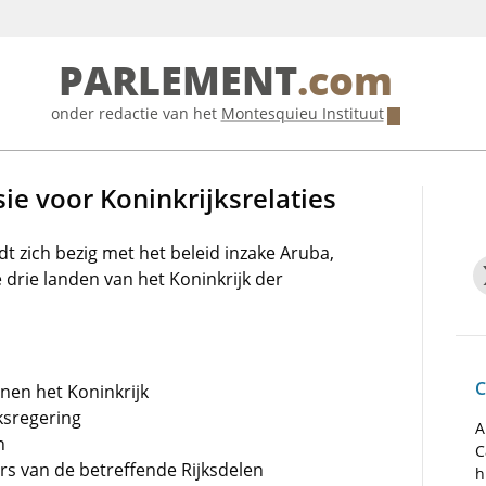
PARLEMENT
.com
onder redactie van het
Montesquieu Instituut
 voor Koninkrijksrelaties
t zich bezig met het beleid inzake Aruba,
drie landen van het Koninkrijk der
C
nnen het Koninkrijk
ksregering
A
n
C
s van de betreffende Rijksdelen
h