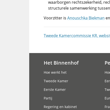
waarborgen rechtszekerheid, re
structurele samenwerking tussen
Voorzitter is
Anouschka Biekman
en
Tweede Kamercommissie KR, websi
Het Binnenhof
P
Hoofdnavigatie
Hoe werkt het
Hoe
Tweede Kamer
Eer
Eerste Kamer
Tw
Partij
Eu
Regering en kabinet
Fra