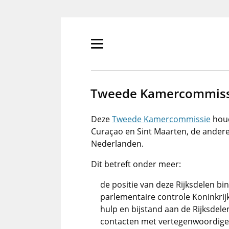
Overslaan
en
naar
de
Primair
inhoud
menu
gaan
tonen/verbergen
Tweede Kamercommissie
Deze
Tweede Kamercommissie
houd
Curaçao en Sint Maarten, de andere 
Nederlanden.
Dit betreft onder meer:
de positie van deze Rijksdelen bi
parlementaire controle Koninkrij
hulp en bijstand aan de Rijksdele
contacten met vertegenwoordiger