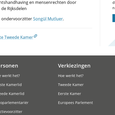
chtshandhaving en mensenrechten door
d
n
 de Rijksdelen
 ondervoorzitter
Songül Mutluer
.
te Tweede Kamer
ersonen
Verkiezingen
 werkt het?
Hoe werkt het?
ste Kamerlid
Tweede Kamer
eede Kamerlid
Eerste Kamer
roparlementariër
Europees Parlement
ctievoorzitter