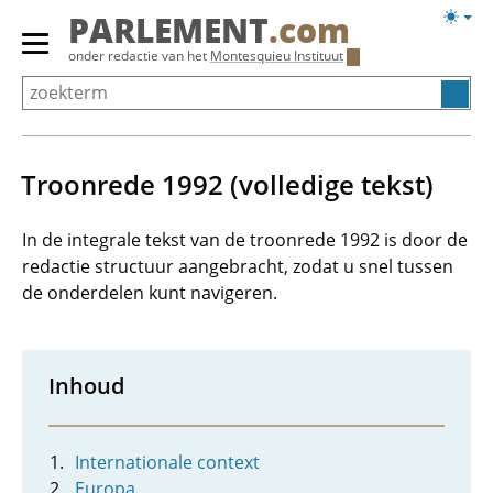
Overslaan
Licht
PARLEMENT
.com
en
weerg
Primair
onder redactie van het
Montesquieu Instituut
naar
menu
de
tonen/verbergen
inhoud
gaan
Troonrede 1992 (volledige tekst)
In de integrale tekst van de troonrede 1992 is door de
redactie structuur aangebracht, zodat u snel tussen
de onderdelen kunt navigeren.
Inhoud
Internationale context
Europa