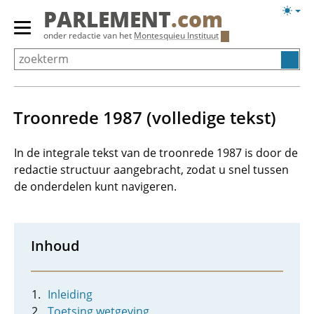
Overslaan
Licht
PARLEMENT
.com
en
weerg
Primair
onder redactie van het
Montesquieu Instituut
naar
menu
de
tonen/verbergen
inhoud
gaan
Troonrede 1987 (volledige tekst)
In de integrale tekst van de troonrede 1987 is door de
redactie structuur aangebracht, zodat u snel tussen
de onderdelen kunt navigeren.
Inhoud
Inleiding
Toetsing wetgeving