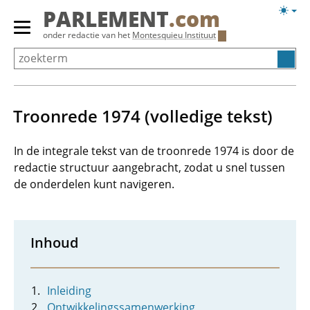
Overslaan
Licht
PARLEMENT
.com
en
weerg
Primair
onder redactie van het
Montesquieu Instituut
naar
menu
de
tonen/verbergen
inhoud
gaan
Troonrede 1974 (volledige tekst)
In de integrale tekst van de troonrede 1974 is door de
redactie structuur aangebracht, zodat u snel tussen
de onderdelen kunt navigeren.
Inhoud
Inleiding
Ontwikkelingssamenwerking