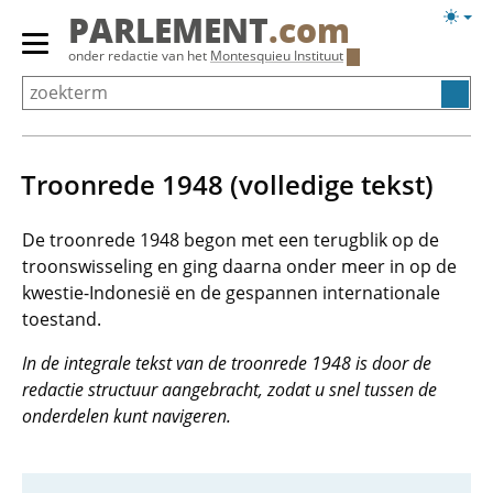
Overslaan
Licht
PARLEMENT
.com
en
weerg
Primair
onder redactie van het
Montesquieu Instituut
naar
menu
de
tonen/verbergen
inhoud
gaan
Troonrede 1948 (volledige tekst)
De troonrede 1948 begon met een terugblik op de
troonswisseling en ging daarna onder meer in op de
kwestie-Indonesië en de gespannen internationale
toestand.
In de integrale tekst van de troonrede 1948 is door de
redactie structuur aangebracht, zodat u snel tussen de
onderdelen kunt navigeren.