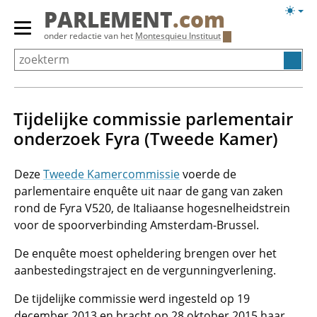
Overslaan
Licht
PARLEMENT
.com
en
weerg
Primair
onder redactie van het
Montesquieu Instituut
naar
menu
de
tonen/verbergen
inhoud
gaan
Tijdelijke commissie parlementair
onderzoek Fyra (Tweede Kamer)
Deze
Tweede Kamercommissie
voerde de
parlementaire enquête uit naar de gang van zaken
rond de Fyra V520, de Italiaanse hogesnelheidstrein
voor de spoorverbinding Amsterdam-Brussel.
De enquête moest opheldering brengen over het
aanbestedingstraject en de vergunningverlening.
De tijdelijke commissie werd ingesteld op 19
december 2013 en bracht op 28 oktober 2015 haar