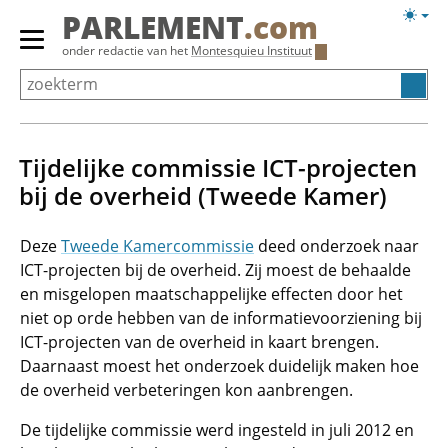
Overslaan
Licht
PARLEMENT
.com
en
weerg
Primair
onder redactie van het
Montesquieu Instituut
naar
menu
de
tonen/verbergen
inhoud
gaan
Tijdelijke commissie ICT-projecten
bij de overheid (Tweede Kamer)
Deze
Tweede Kamercommissie
deed onderzoek naar
ICT-projecten bij de overheid. Zij moest de behaalde
en misgelopen maatschappelijke effecten door het
niet op orde hebben van de informatievoorziening bij
ICT-projecten van de overheid in kaart brengen.
Daarnaast moest het onderzoek duidelijk maken hoe
de overheid verbeteringen kon aanbrengen.
De tijdelijke commissie werd ingesteld in juli 2012 en