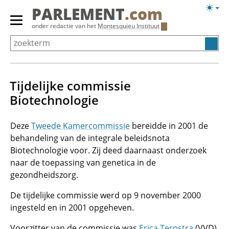
Overslaan
Licht
PARLEMENT
.com
en
weerg
Primair
onder redactie van het
Montesquieu Instituut
naar
menu
de
tonen/verbergen
inhoud
gaan
Tijdelijke commissie
Biotechnologie
Deze
Tweede Kamercommissie
bereidde in 2001 de
behandeling van de integrale beleidsnota
Biotechnologie voor. Zij deed daarnaast onderzoek
naar de toepassing van genetica in de
gezondheidszorg.
De tijdelijke commissie werd op 9 november 2000
ingesteld en in 2001 opgeheven.
Voorzitter van de commissie was
Erica Terpstra
(VVD)