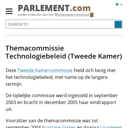
Overslaan
Licht
PARLEMENT
.com
en
weerg
Primair
onder redactie van het
Montesquieu Instituut
naar
menu
de
tonen/verbergen
inhoud
gaan
Themacommissie
Technologiebeleid (Tweede Kamer)
Deze
Tweede Kamercommissie
hield zich bezig met
het technologiebeleid, met name op de langere
termijn.
De tijdelijke commissie werd ingesteld in september
2003 en bracht in december 2005 haar eindrapport
uit.
Voorzitter van de themacommissie was tot
september 2004
Francine Giskes
en daarna
Lousewies