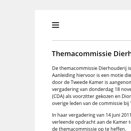
Overslaan
en
naar
de
Primair
inhoud
menu
gaan
tonen/verbergen
Themacommissie Dierh
De themacommissie Dierhouderij is
Aanleiding hiervoor is een motie d
door de Tweede Kamer is aangenome
vergadering van donderdag 18 nov
(CDA) als voorzitter gekozen en Dion
overige leden van de commissie bij 
In haar vergadering van 14 juni 20
verleende opdracht aan de Kamer te
de themacommissie op te heffen.