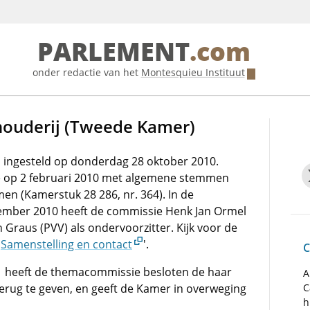
PARLEMENT
.com
onder redactie van het
Montesquieu Instituut
ouderij (Tweede Kamer)
 ingesteld op donderdag 28 oktober 2010.
ie op 2 februari 2010 met algemene stemmen
n (Kamerstuk 28 286, nr. 364). In de
ember 2010 heeft de commissie Henk Jan Ormel
 Graus (PVV) als ondervoorzitter. Kijk voor de
'
Samenstelling en contact
'.
C
11 heeft de themacommissie besloten de haar
A
rug te geven, en geeft de Kamer in overweging
C
h