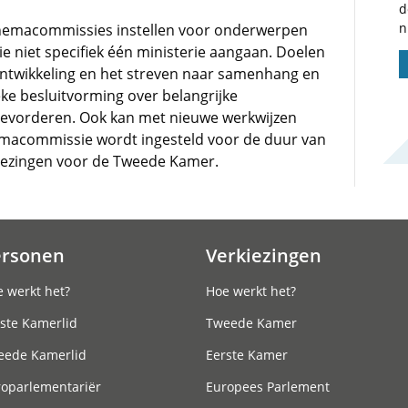
d
n
hemacommissies instellen voor onderwerpen
e niet specifiek één ministerie aangaan. Doelen
ontwikkeling en het streven naar samenhang en
eke besluitvorming over belangrijke
bevorderen. Ook kan met nieuwe werkwijzen
macommissie wordt ingesteld voor de duur van
rkiezingen voor de Tweede Kamer.
ersonen
Verkiezingen
 werkt het?
Hoe werkt het?
ste Kamerlid
Tweede Kamer
eede Kamerlid
Eerste Kamer
roparlementariër
Europees Parlement