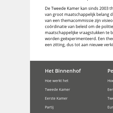
De Tweede Kamer kan sinds 2003 t
van groot maatschappelijk belang di
van een themacommissie zijn visie
coördinatie van beleid om de politi
maatschappelijke vraagstukken te 
worden geëxperimenteerd. Een the
een zitting, dus tot aan nieuwe ve
Het Binnenhof
P
Hoofdnavigatie
Hoe werkt het
Hoe
Tweede Kamer
Eer
Eerste Kamer
Tw
Partij
Eu