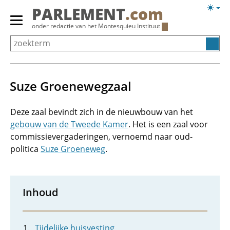
Overslaan
Licht
PARLEMENT
.com
en
weerg
Primair
onder redactie van het
Montesquieu Instituut
naar
menu
de
tonen/verbergen
inhoud
gaan
Suze Groenewegzaal
Deze zaal bevindt zich in de nieuwbouw van het
gebouw van de Tweede Kamer
. Het is een zaal voor
commissievergaderingen, vernoemd naar oud-
politica
Suze Groeneweg
.
Inhoud
Tijdelijke huisvesting