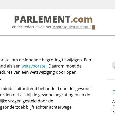
PARLEMENT
.com
onder redactie van het
Montesquieu Instituut
orstel om de lopende begroting te wijzigen. Een
end als een
wetsvoorstel.
Daarom moet de
cedures van een wetswijziging doorlopen
.
 minder uitputtend behandeld dan de 'gewone'
C
rden net als bij de gewone begrotingen en de
telijke vragen gesteld door de
A
gsonderzoek blijft echter achterwege.
C
h