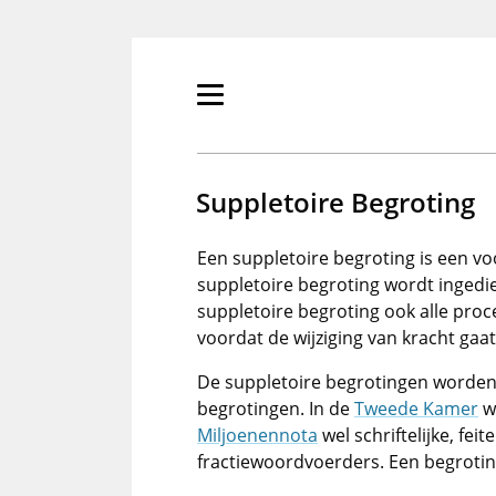
Overslaan
en
naar
de
Primair
inhoud
menu
gaan
tonen/verbergen
Suppletoire Begroting
Een suppletoire begroting is een vo
suppletoire begroting wordt ingedi
suppletoire begroting ook alle pro
voordat de wijziging van kracht gaat
De suppletoire begrotingen worden
begrotingen. In de
Tweede Kamer
wo
Miljoenennota
wel schriftelijke, fei
fractiewoordvoerders. Een begrotin