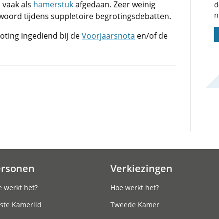
 vaak als
hamerstuk
afgedaan. Zeer weinig
d
n
woord tijdens suppletoire begrotingsdebatten.
oting ingediend bij de
Voorjaarsnota
en/of de
ersonen
Verkiezingen
 werkt het?
Hoe werkt het?
ste Kamerlid
Tweede Kamer