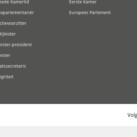
eede Kamerlid
Eerste Kamer
roparlementariër
Europees Parlement
ctievoorzitter
tijleider
ister-president
ister
atssecretaris
egriteit
Vol