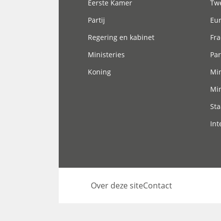
Eerste Kamer
Tw
Partij
Eu
Regering en kabinet
Fra
Ministeries
Par
Koning
Min
Min
Sta
Int
Over deze site
Contact
Footer