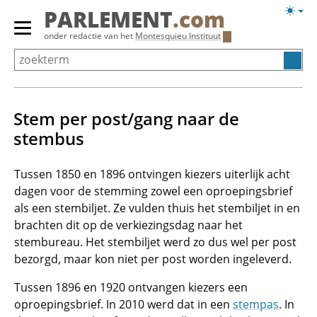
Overslaan
Licht
PARLEMENT
.com
en
weerg
Primair
onder redactie van het
Montesquieu Instituut
naar
menu
de
tonen/verbergen
inhoud
gaan
Stem per post/gang naar de
stembus
Tussen 1850 en 1896 ontvingen kiezers uiterlijk acht
dagen voor de stemming zowel een oproepingsbrief
als een stembiljet. Ze vulden thuis het stembiljet in en
brachten dit op de verkiezingsdag naar het
stembureau. Het stembiljet werd zo dus wel per post
bezorgd, maar kon niet per post worden ingeleverd.
Tussen 1896 en 1920 ontvangen kiezers een
oproepingsbrief. In 2010 werd dat in een
stempas
. In