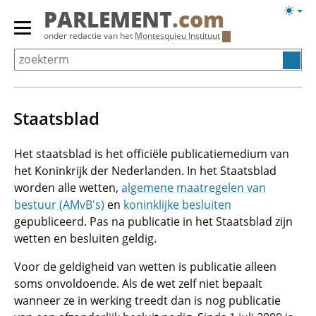
Overslaan
Licht
PARLEMENT
.com
en
weerg
Primair
onder redactie van het
Montesquieu Instituut
naar
menu
de
tonen/verbergen
inhoud
gaan
Staatsblad
Het staatsblad is het officiële publicatiemedium van
het Koninkrijk der Nederlanden. In het Staatsblad
worden alle wetten,
algemene maatregelen van
bestuur (AMvB's)
en
koninklijke besluiten
gepubliceerd. Pas na publicatie in het Staatsblad zijn
wetten en besluiten geldig.
Voor de geldigheid van wetten is publicatie alleen
soms onvoldoende. Als de wet zelf niet bepaalt
wanneer ze in werking treedt dan is nog publicatie