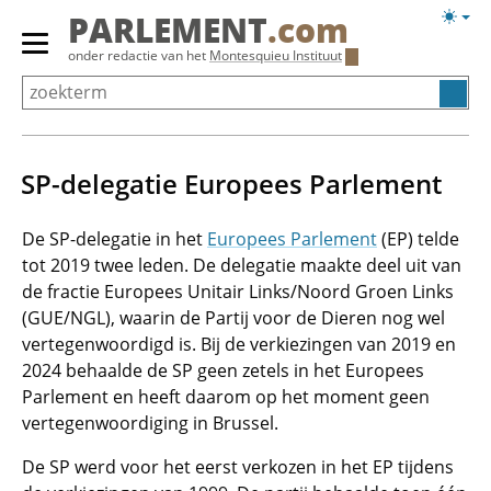
Overslaan
Licht
PARLEMENT
.com
en
weerg
Primair
onder redactie van het
Montesquieu Instituut
naar
menu
de
tonen/verbergen
inhoud
gaan
SP-delegatie Europees Parlement
De SP-delegatie in het
Europees Parlement
(EP) telde
tot 2019 twee leden. De delegatie maakte deel uit van
de fractie Europees Unitair Links/Noord Groen Links
(GUE/NGL), waarin de Partij voor de Dieren nog wel
vertegenwoordigd is. Bij de verkiezingen van 2019 en
2024 behaalde de SP geen zetels in het Europees
Parlement en heeft daarom op het moment geen
vertegenwoordiging in Brussel.
De SP werd voor het eerst verkozen in het EP tijdens