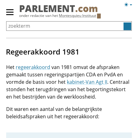
Overslaan
Licht
PARLEMENT
.com
en
weerg
Primair
onder redactie van het
Montesquieu Instituut
naar
menu
de
tonen/verbergen
inhoud
gaan
Regeerakkoord 1981
Het
regeerakkoord
van 1981 omvat de afspraken
gemaakt tussen regeringspartijen CDA en PvdA en
vormde de basis voor het
kabinet-Van Agt II
. Centraal
stonden het terugdringen van het begortingstekort
en het bestrijden van de werkloosheid.
Dit waren een aantal van de belangrijkste
beleidsafspraken uit het regeerakkoord: