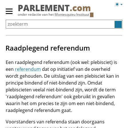
Overslaan
Licht
PARLEMENT
.com
en
weerg
Primair
onder redactie van het
Montesquieu Instituut
naar
menu
de
tonen/verbergen
inhoud
gaan
Raadplegend referendum
Een raadplegend referendum (ook wel: plebisciet) is
een
referendum
dat op initiatief van de overheid
wordt gehouden. De uitslag van een plebisciet kan in
principe bindend of niet-bindend zijn. Omdat
plebiscieten veelal niet-bindend zijn, wordt de term
'raadplegend referendum' ook gebruikt in gevallen
waarin het om precies te zijn om een niet-bindend,
raadplegend referendum gaat.
Voorstanders van referenda staan doorgaans