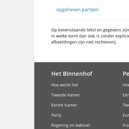
opgeheven partijen
Op bovenstaande tekst en gegevens zij
in welke vorm dan ook, is zonder explic
afbeeldingen zijn niet rechtenvrij.
Het Binnenhof
P
Hoofdnavigatie
Hoe werkt het
Hoe
Tweede Kamer
Eer
Eerste Kamer
Tw
Partij
Eu
Regering en kabinet
Fra