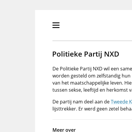
Overslaan
en
naar
de
Primair
inhoud
menu
gaan
tonen/verbergen
Politieke Partij NXD
De Politieke Partij NXD wil een same
worden gesteld om zelfstandig hun l
van het maatschappelijke leven. H
tussen sekse, leeftijd en herkomst 
De partij nam deel aan de
Tweede K
lijsttrekker. Er werd geen zetel beha
Meer over