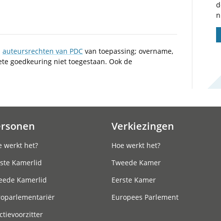
d
n
n
auteursrechten van PDC
van toepassing; overname,
iete goedkeuring niet toegestaan. Ook de
ersonen
Verkiezingen
 werkt het?
Hoe werkt het?
ste Kamerlid
Tweede Kamer
eede Kamerlid
Eerste Kamer
roparlementariër
Europees Parlement
ctievoorzitter