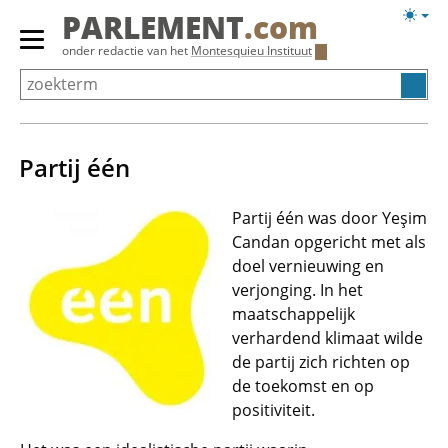
Overslaan
Licht
PARLEMENT
.com
en
weerg
Primair
onder redactie van het
Montesquieu Instituut
naar
menu
de
tonen/verbergen
inhoud
gaan
Partij één
Partij één was door Yeşim
Candan opgericht met als
doel vernieuwing en
verjonging. In het
maatschappelijk
verhardend klimaat wilde
de partij zich richten op
de toekomst en op
positiviteit.