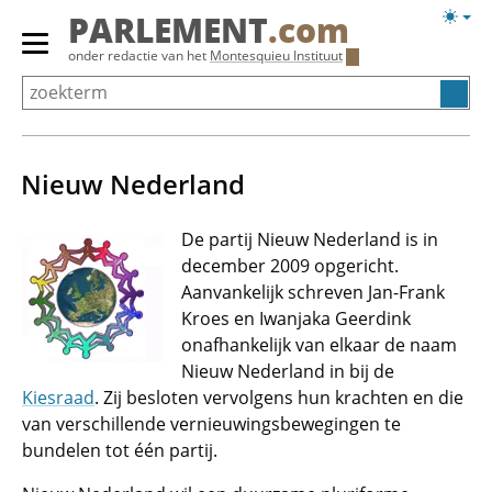
Overslaan
Licht
PARLEMENT
.com
en
weerg
Primair
onder redactie van het
Montesquieu Instituut
naar
menu
de
tonen/verbergen
inhoud
gaan
Nieuw Nederland
De partij Nieuw Nederland is in
december 2009 opgericht.
Aanvankelijk schreven Jan-Frank
Kroes en Iwanjaka Geerdink
onafhankelijk van elkaar de naam
Nieuw Nederland in bij de
Kiesraad
. Zij besloten vervolgens hun krachten en die
van verschillende vernieuwingsbewegingen te
bundelen tot één partij.