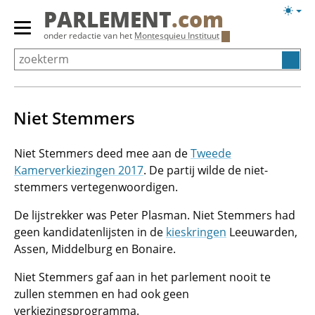
Overslaan
Licht
PARLEMENT
.com
en
weerg
Primair
onder redactie van het
Montesquieu Instituut
naar
menu
de
tonen/verbergen
inhoud
gaan
Niet Stemmers
Niet Stemmers deed mee aan de
Tweede
Kamerverkiezingen 2017
. De partij wilde de niet-
stemmers vertegenwoordigen.
De lijstrekker was Peter Plasman. Niet Stemmers had
geen kandidatenlijsten in de
kieskringen
Leeuwarden,
Assen, Middelburg en Bonaire.
Niet Stemmers gaf aan in het parlement nooit te
zullen stemmen en had ook geen
verkiezingsprogramma.