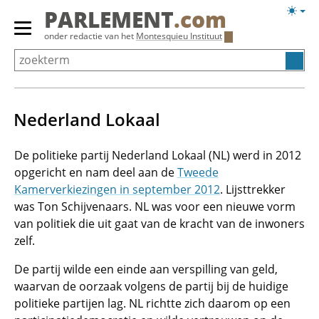
Overslaan
Licht
PARLEMENT
.com
en
weerg
Primair
onder redactie van het
Montesquieu Instituut
naar
menu
de
tonen/verbergen
inhoud
gaan
Nederland Lokaal
De politieke partij Nederland Lokaal (NL) werd in 2012
opgericht en nam deel aan de
Tweede
Kamerverkiezingen in september 2012
. Lijsttrekker
was Ton Schijvenaars. NL was voor een nieuwe vorm
van politiek die uit gaat van de kracht van de inwoners
zelf.
De partij wilde een einde aan verspilling van geld,
waarvan de oorzaak volgens de partij bij de huidige
politieke partijen lag. NL richtte zich daarom op een