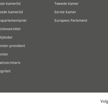
ste Kamerlid
Tweede Kamer
eede Kamerlid
Eerste Kamer
roparlementariër
Europees Parlement
ctievoorzitter
tijleider
ister-president
ister
atssecretaris
egriteit
Vol