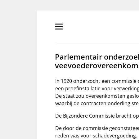
Overslaan
en
naar
de
Primair
inhoud
menu
gaan
tonen/verbergen
Parlementair onderzoek
veevoederovereenkoms
In 1920 onderzocht een commissie 
een proefinstallatie voor verwerki
De staat zou overeenkomsten geslo
waarbij de contracten onderling ste
De Bijzondere Commissie bracht op 
De door de commissie geconstateer
reden was voor schadevergoeding.