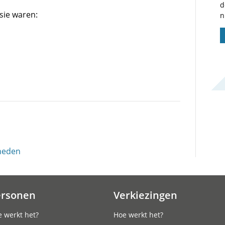
d
sie waren:
n
 heden
ersonen
Verkiezingen
 werkt het?
Hoe werkt het?