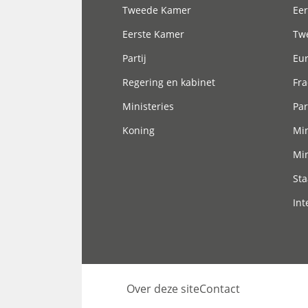
Tweede Kamer
Eer
Eerste Kamer
Tw
Partij
Eu
Regering en kabinet
Fra
Ministeries
Par
Koning
Min
Min
Sta
Int
Over deze site
Contact
Footer