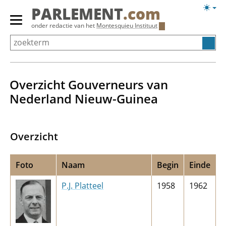
Overslaan
Licht
PARLEMENT
.com
en
weerg
Primair
onder redactie van het
Montesquieu Instituut
naar
menu
de
tonen/verbergen
inhoud
gaan
Overzicht Gouverneurs van
Nederland Nieuw-Guinea
Overzicht
Foto
Naam
Begin
Einde
P.J. Platteel
1958
1962