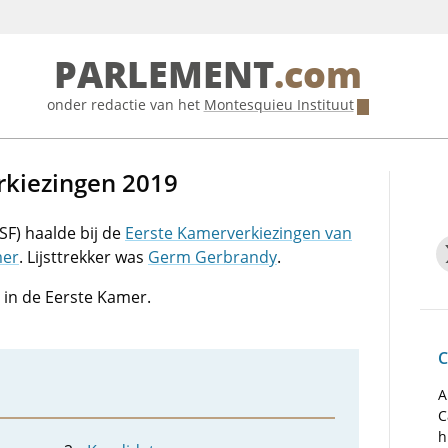
PARLEMENT
.com
onder redactie van het
Montesquieu Instituut
rkiezingen 2019
SF) haalde bij de
Eerste Kamerverkiezingen van
mer
. Lijsttrekker was
Germ Gerbrandy
.
 in de Eerste Kamer.
C
A
C
h