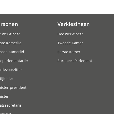
ersonen
Verkiezingen
 werkt het?
Hoe werkt het?
ste Kamerlid
Tweede Kamer
eede Kamerlid
Eerste Kamer
roparlementariër
Europees Parlement
ctievoorzitter
tijleider
ister-president
ister
atssecretaris