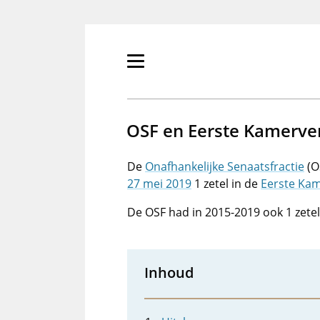
Overslaan
en
naar
de
Primair
inhoud
menu
gaan
tonen/verbergen
OSF en Eerste Kamerve
De
Onafhankelijke Senaatsfractie
(O
27 mei 2019
1 zetel in de
Eerste Ka
De OSF had in 2015-2019 ook 1 zetel
Inhoud