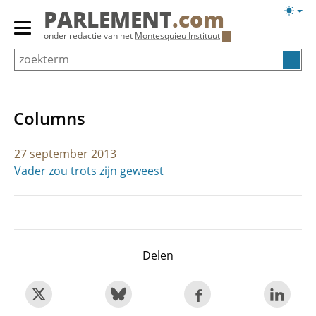
Overslaan
Licht
PARLEMENT
.com
en
weerg
Primair
onder redactie van het
Montesquieu Instituut
naar
menu
de
tonen/verbergen
inhoud
gaan
Columns
27 september 2013
Vader zou trots zijn geweest
Delen