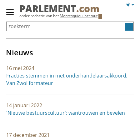
Overslaan
Licht
PARLEMENT
.com
en
weerg
Primair
onder redactie van het
Montesquieu Instituut
naar
menu
de
tonen/verbergen
inhoud
gaan
Nieuws
16 mei 2024
Fracties stemmen in met onderhandelaarsakkoord,
Van Zwol formateur
14 januari 2022
'Nieuwe bestuurscultuur': wantrouwen en bevelen
17 december 2021