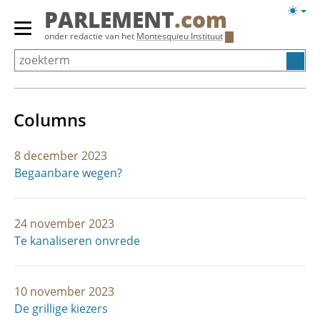
Overslaan
Licht
PARLEMENT
.com
en
weerg
Primair
onder redactie van het
Montesquieu Instituut
naar
menu
de
tonen/verbergen
inhoud
gaan
Columns
8 december 2023
Begaanbare wegen?
24 november 2023
Te kanaliseren onvrede
10 november 2023
De grillige kiezers