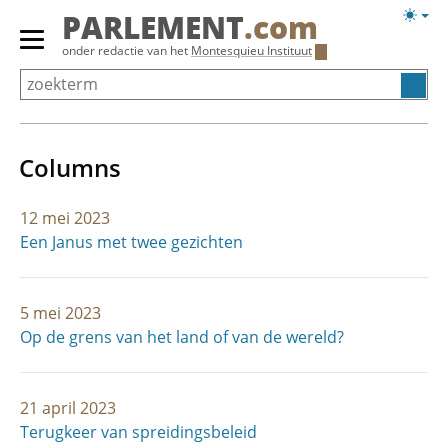
Overslaan
Licht
PARLEMENT
.com
en
weerg
Primair
onder redactie van het
Montesquieu Instituut
naar
menu
de
tonen/verbergen
inhoud
gaan
Columns
12 mei 2023
Een Janus met twee gezichten
5 mei 2023
Op de grens van het land of van de wereld?
21 april 2023
Terugkeer van spreidingsbeleid