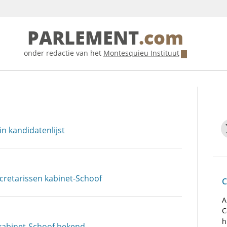
PARLEMENT
.com
onder redactie van het
Montesquieu Instituut
n kandidatenlijst
ecretarissen kabinet-Schoof
C
A
C
h
kabinet-Schoof bekend