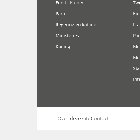
Eerste Kamer
Tw
Partij
Eu
Regering en kabinet
Fra
Ministeries
Par
Koning
Min
Min
Sta
Int
Over deze site
Contact
Footer