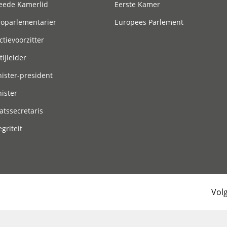
eede Kamerlid
Eerste Kamer
roparlementariër
Europees Parlement
ctievoorzitter
tijleider
ister-president
ister
atssecretaris
egriteit
Vol