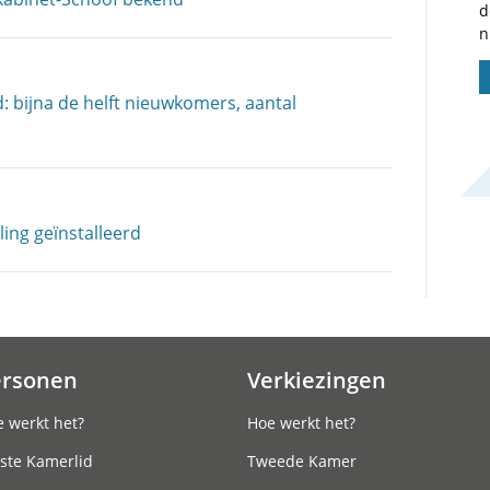
d
n
 bijna de helft nieuwkomers, aantal
ing geïnstalleerd
ersonen
Verkiezingen
 werkt het?
Hoe werkt het?
ste Kamerlid
Tweede Kamer