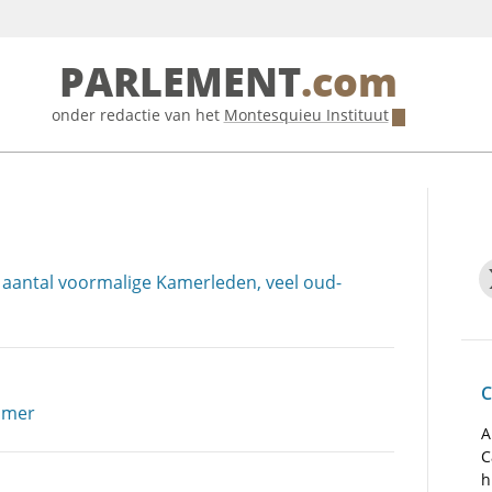
PARLEMENT
.com
onder redactie van het
Montesquieu Instituut
 aantal voormalige Kamerleden, veel oud-
C
Kamer
A
C
h