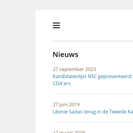
Overslaan
en
naar
de
Primair
inhoud
menu
gaan
tonen/verbergen
Nieuws
27 september 2023
Kandidatenlijst NSC gepresenteerd:
CDA'ers
27 juni 2019
Léonie Sazias terug in de Tweede 
12 maart 2019