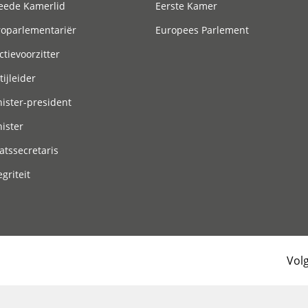
eede Kamerlid
Eerste Kamer
roparlementariër
Europees Parlement
ctievoorzitter
tijleider
ister-president
ister
atssecretaris
egriteit
Vol