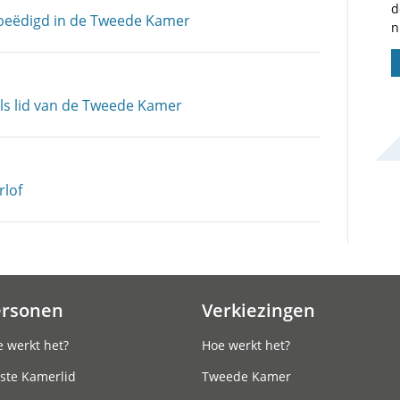
d
 beëdigd in de Tweede Kamer
n
ls lid van de Tweede Kamer
rlof
ersonen
Verkiezingen
 werkt het?
Hoe werkt het?
ste Kamerlid
Tweede Kamer