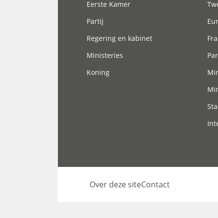
Eerste Kamer
Tw
Partij
Eu
Regering en kabinet
Fra
Ministeries
Par
Koning
Min
Min
Sta
Int
Over deze site
Contact
Footer