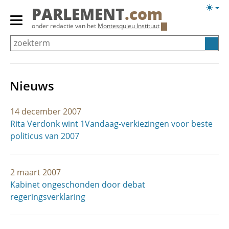
Overslaan
Licht
PARLEMENT
.com
en
weerg
Primair
onder redactie van het
Montesquieu Instituut
naar
menu
de
tonen/verbergen
inhoud
gaan
Nieuws
14 december 2007
Rita Verdonk wint 1Vandaag-verkiezingen voor beste
politicus van 2007
2 maart 2007
Kabinet ongeschonden door debat
regeringsverklaring