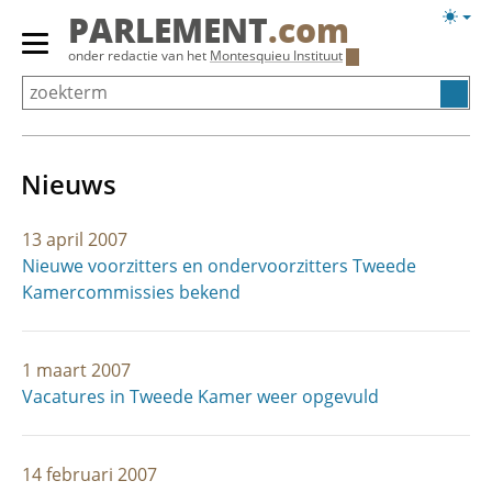
Overslaan
Licht
PARLEMENT
.com
en
weerg
Primair
onder redactie van het
Montesquieu Instituut
naar
menu
de
tonen/verbergen
inhoud
gaan
Nieuws
13 april 2007
Nieuwe voorzitters en ondervoorzitters Tweede
Kamercommissies bekend
1 maart 2007
Vacatures in Tweede Kamer weer opgevuld
14 februari 2007