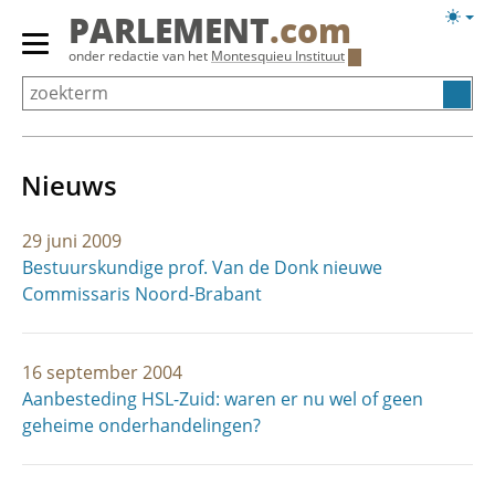
Overslaan
Licht
PARLEMENT
.com
en
weerg
Primair
onder redactie van het
Montesquieu Instituut
naar
menu
de
tonen/verbergen
inhoud
gaan
Nieuws
29 juni 2009
Bestuurskundige prof. Van de Donk nieuwe
Commissaris Noord-Brabant
16 september 2004
Aanbesteding HSL-Zuid: waren er nu wel of geen
geheime onderhandelingen?