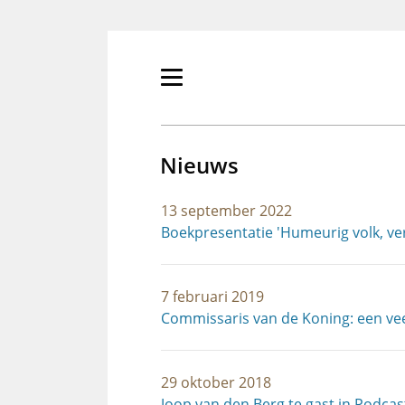
Overslaan
en
naar
de
Primair
inhoud
menu
gaan
tonen/verbergen
Nieuws
13 september 2022
Boekpresentatie 'Humeurig volk, ve
7 februari 2019
Commissaris van de Koning: een v
29 oktober 2018
Joop van den Berg te gast in Podca