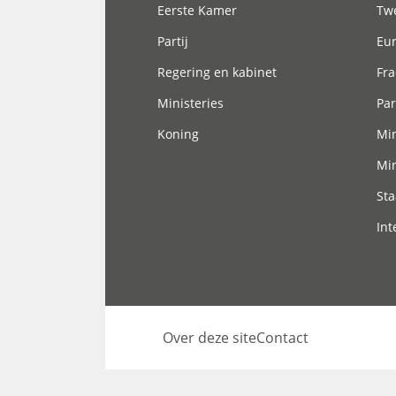
Eerste Kamer
Tw
Partij
Eu
Regering en kabinet
Fra
Ministeries
Par
Koning
Min
Min
Sta
Int
Over deze site
Contact
Footer