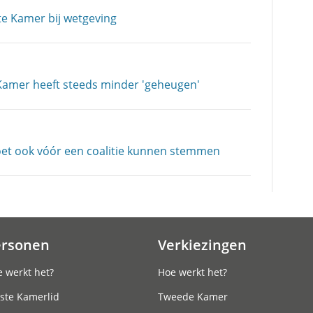
te Kamer bij wetgeving
Kamer heeft steeds minder 'geheugen'
oet ook vóór een coalitie kunnen stemmen
ersonen
Verkiezingen
 werkt het?
Hoe werkt het?
ste Kamerlid
Tweede Kamer