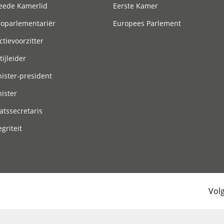
eede Kamerlid
Eerste Kamer
roparlementariër
Europees Parlement
ctievoorzitter
tijleider
ister-president
ister
atssecretaris
egriteit
Vol