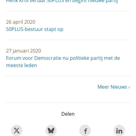
Henk Krol verlaat 50PLUS en begint nieuwe partij
26 april 2020
50PLUS-bestuur stapt op
27 januari 2020
Forum voor Democratie nu politieke partij met de
meeste leden
Volgende
Meer Nieuws
Paginering
pagina
Delen