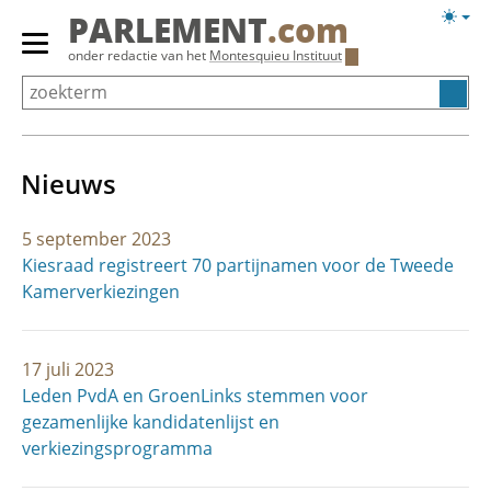
Overslaan
Licht
PARLEMENT
.com
en
weerg
Primair
onder redactie van het
Montesquieu Instituut
naar
menu
de
tonen/verbergen
inhoud
gaan
Nieuws
5 september 2023
Kiesraad registreert 70 partijnamen voor de Tweede
Kamerverkiezingen
17 juli 2023
Leden PvdA en GroenLinks stemmen voor
gezamenlijke kandidatenlijst en
verkiezingsprogramma