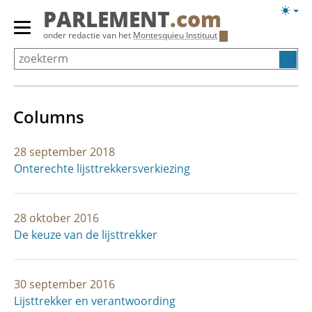
Overslaan
Licht
PARLEMENT
.com
en
weerg
Primair
onder redactie van het
Montesquieu Instituut
naar
menu
de
tonen/verbergen
inhoud
gaan
Columns
28 september 2018
Onterechte lijsttrekkersverkiezing
28 oktober 2016
De keuze van de lijsttrekker
30 september 2016
Lijsttrekker en verantwoording